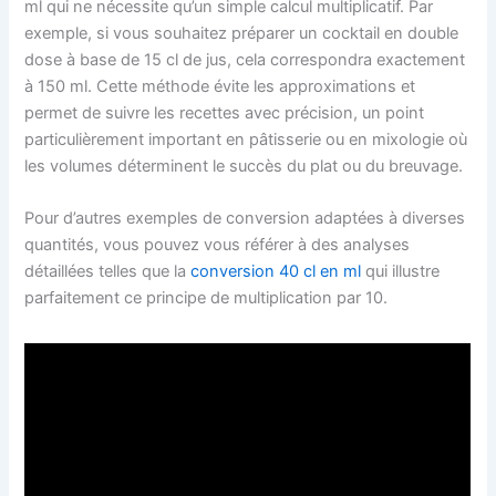
ml qui ne nécessite qu’un simple calcul multiplicatif. Par
exemple, si vous souhaitez préparer un cocktail en double
dose à base de 15 cl de jus, cela correspondra exactement
à 150 ml. Cette méthode évite les approximations et
permet de suivre les recettes avec précision, un point
particulièrement important en pâtisserie ou en mixologie où
les volumes déterminent le succès du plat ou du breuvage.
Pour d’autres exemples de conversion adaptées à diverses
quantités, vous pouvez vous référer à des analyses
détaillées telles que la
conversion 40 cl en ml
qui illustre
parfaitement ce principe de multiplication par 10.