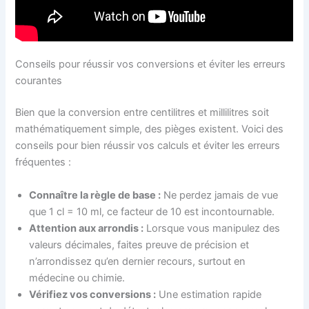
Conseils pour réussir vos conversions et éviter les erreurs
courantes
Bien que la conversion entre centilitres et millilitres soit
mathématiquement simple, des pièges existent. Voici des
conseils pour bien réussir vos calculs et éviter les erreurs
fréquentes :
Connaître la règle de base :
Ne perdez jamais de vue
que 1 cl = 10 ml, ce facteur de 10 est incontournable.
Attention aux arrondis :
Lorsque vous manipulez des
valeurs décimales, faites preuve de précision et
n’arrondissez qu’en dernier recours, surtout en
médecine ou chimie.
Vérifiez vos conversions :
Une estimation rapide