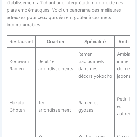
établissement affichant une interprétation propre de ces
plats emblématiques. Voici un panorama des meilleures
adresses pour ceux qui désirent goûter à ces mets
incontournables.
Restaurant
Quartier
Spécialité
Ambian
Ramen
Ambianc
Kodawari
6e et 1er
traditionnels
immersiv
Ramen
arrondissements
dans des
de ruelles
décors yokocho
japonais
Petit, int
Hakata
1er
Ramen et
et
Choten
arrondissement
gyozas
authenti
8e
Sushis semi-
Chic et