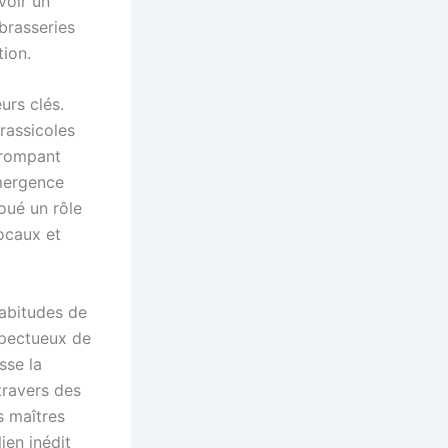
voir un
brasseries
tion.
urs clés.
brassicoles
, rompant
émergence
oué un rôle
ocaux et
habitudes de
spectueux de
sse la
travers des
s maîtres
ien inédit