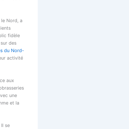
 le Nord, a
ients
lic fidèle
 sur des
les du Nord-
ur activité
ace aux
obrasseries
avec une
mme et la
Il se