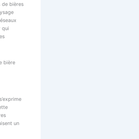
s de bières
aysage
réseaux
 qui
es
s’exprime
ette
res
uisent un