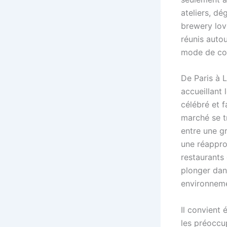
ateliers, d
brewery lov
réunis auto
mode de co
De Paris à L
accueillant 
célébré et f
marché se t
entre une g
une réappro
restaurants 
plonger dan
environneme
Il convient
les préoccu