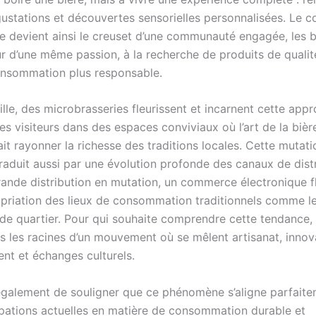
égustations et découvertes sensorielles personnalisées. Le 
e devient ainsi le creuset d’une communauté engagée, les b
ur d’une même passion, à la recherche de produits de qualit
nsommation plus responsable.
ille, des microbrasseries fleurissent et incarnent cette app
les visiteurs dans des espaces conviviaux où l’art de la bièr
ait rayonner la richesse des traditions locales. Cette mutat
raduit aussi par une évolution profonde des canaux de distr
rande distribution en mutation, un commerce électronique fl
priation des lieux de consommation traditionnels comme le
de quartier. Pour qui souhaite comprendre cette tendance, i
s les racines d’un mouvement où se mêlent artisanat, innov
nt et échanges culturels.
 également de souligner que ce phénomène s’aligne parfait
pations actuelles en matière de consommation durable et