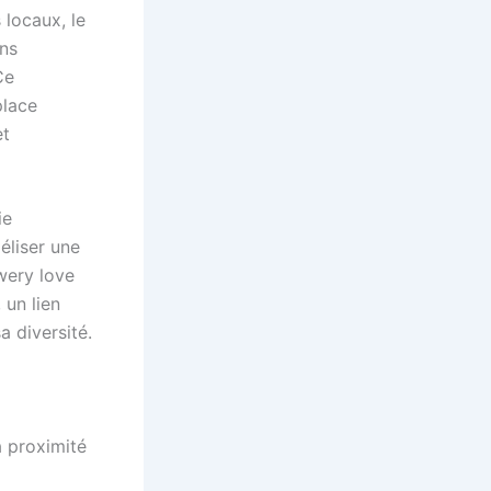
 locaux, le
ins
Ce
place
et
ie
déliser une
ewery love
 un lien
a diversité.
a proximité