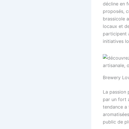
décline en f
proposés, cr
brassicole 
locaux et d
participent
initiatives 
Brewery Love
La passion 
par un fort 
tendance a f
aromatisées,
public de pl