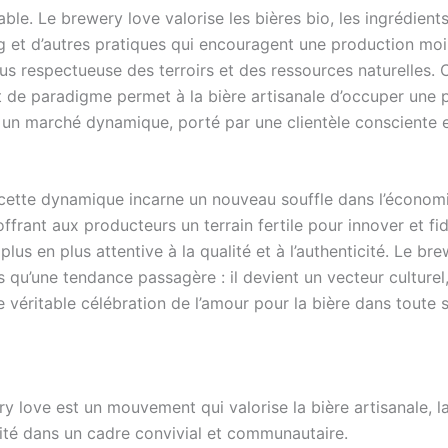
le. Le brewery love valorise les bières bio, les ingrédients
g et d’autres pratiques qui encouragent une production mo
lus respectueuse des terroirs et des ressources naturelles. 
de paradigme permet à la bière artisanale d’occuper une 
 un marché dynamique, porté par une clientèle consciente 
ette dynamique incarne un nouveau souffle dans l’économ
offrant aux producteurs un terrain fertile pour innover et fi
 plus en plus attentive à la qualité et à l’authenticité. Le br
s qu’une tendance passagère : il devient un vecteur culturel,
e véritable célébration de l’amour pour la bière dans toute s
y love est un mouvement qui valorise la bière artisanale, l
lité dans un cadre convivial et communautaire.