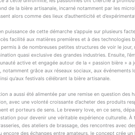
ce à cette uniformité, les passionnés ont cherché à promou
nd de la bière artisanale, incarné notamment par les micro
ssent alors comme des lieux d’authenticité et d’expérimenta
n puissance de cette démarche s’appuie sur plusieurs facte
ccès facilité aux matières premières et à des technologies 
a permis à de nombreuses petites structures de voir le jour
ination quasi exclusive des grandes industries. Ensuite, l’
nauté active et engagée autour de la « passion bière » a j
, notamment grâce aux réseaux sociaux, aux événements l
insi qu’aux festivals célébrant la bière artisanale.
tion a aussi été alimentée par une remise en question des 
n, avec une volonté croissante d’acheter des produits re
ment et porteurs de sens. Le brewery love, en ce sens, dépa
tation pour devenir une véritable expérience culturelle. À 
rasseries, des ateliers de brassage, des rencontres avec de
u encore des échanges entre amateurs, le concept crée un l