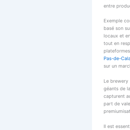
entre produ
Exemple con
basé son suc
locaux et en
tout en resp
plateformes
Pas-de-Cala
sur un marc
Le brewery 
géants de l
capturent a
part de val
premiumisat
Il est esse