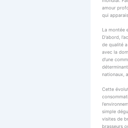
mondial. Fa
amour profo
qui apparai
La montée e
D’abord, l’a
de qualité 
avec la dom
d’une commu
déterminant
nationaux, a
Cette évolu
consommatio
l’environne
simple dégus
visites de b
brasseurs o