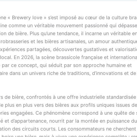
e « Brewery love » s’est imposé au cœur de la culture bra
ne comme un véritable mouvement passionné qui dépasse 
n de bière. Plus qu’une tendance, il incarne un véritable 
robrasseries et les bières artisanales, un amour authentiqu
expériences partagées, découvertes gustatives et valorisati
 local. En 2026, la scène brassicole française et internation
 par ce concept, qui séduit par son approche humaine et
re dans un univers riche de traditions, d’innovations et de
 de bière, confrontés à une offre industrielle standardisée
de plus en plus vers des bières aux profils uniques issues d
ries engagées. Ce phénomène correspond à une quête de 
té et d’appartenance, nourrit par la montée en puissance du
isation des circuits courts. Les consommateurs ne cherchent
 boire une bière, mais à vivre une expérience complète : re