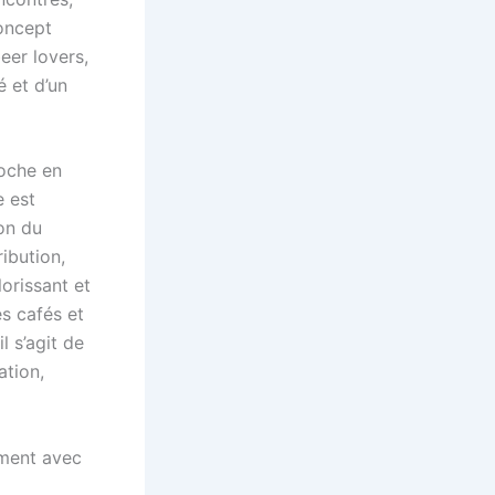
concept
eer lovers,
é et d’un
roche en
e est
ion du
ibution,
orissant et
s cafés et
l s’agit de
ation,
ement avec