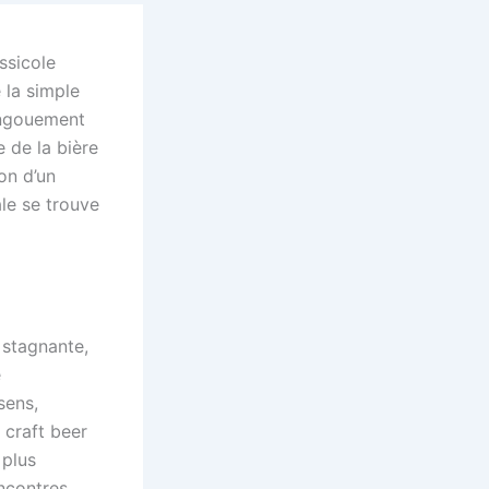
ssicole
la simple
engouement
e de la bière
on d’un
ale se trouve
 stagnante,
e
sens,
 craft beer
 plus
ncontres,