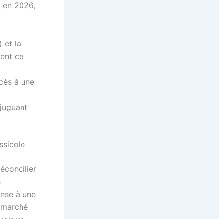
e en 2026,
 et la
sent ce
ccès à une
njuguant
ssicole
éconcilier
s
onse à une
e marché