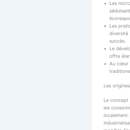
Les micro
séduisan
écorespo
Les prati
diversité
succès.
Le dévelo
offre élar
Au cœur d
tradition
Les origines
Le concept 
les consomm
localement.
industriali