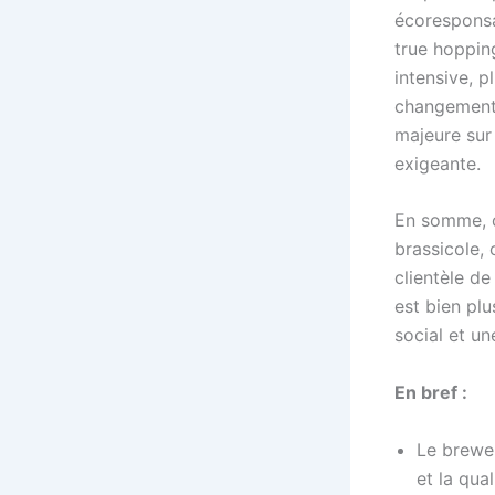
écoresponsab
true hoppin
intensive, p
changement 
majeure sur
exigeante.
En somme, c
brassicole, 
clientèle de
est bien plu
social et un
En bref :
Le brewer
et la qua