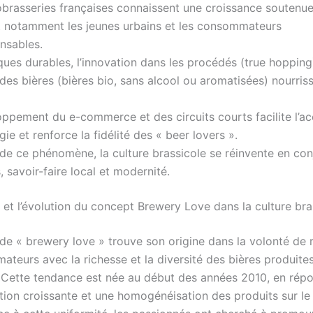
brasseries françaises connaissent une croissance soutenu
t notamment les jeunes urbains et les consommateurs
nsables.
ques durables, l’innovation dans les procédés (true hopping)
 des bières (bières bio, sans alcool ou aromatisées) nourris
ppement du e-commerce et des circuits courts facilite l’a
gie et renforce la fidélité des « beer lovers ».
e ce phénomène, la culture brassicole se réinvente en co
s, savoir-faire local et modernité.
 et l’évolution du concept Brewery Love dans la culture bra
de « brewery love » trouve son origine dans la volonté de r
ateurs avec la richesse et la diversité des bières produite
 Cette tendance est née au début des années 2010, en rép
sation croissante et une homogénéisation des produits sur l