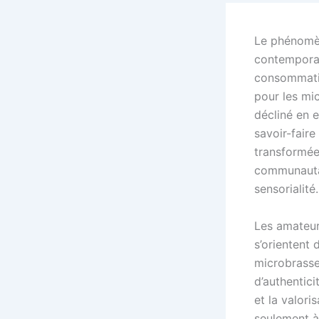
Le phénomèn
contemporai
consommatio
pour les mic
décliné en 
savoir-faire
transformée
communautai
sensorialité.
Les amateurs
s’orientent 
microbrasse
d’authentici
et la valor
seulement à