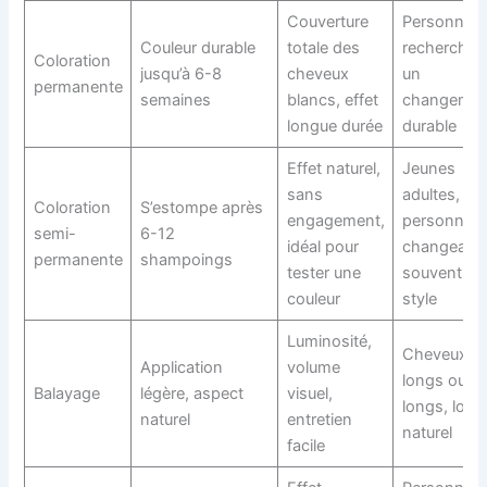
Couverture
Personnes
Couleur durable
totale des
recherchan
Coloration
jusqu’à 6-8
cheveux
un
permanente
semaines
blancs, effet
changemen
longue durée
durable
Effet naturel,
Jeunes
sans
adultes,
Coloration
S’estompe après
engagement,
personnes
semi-
6-12
idéal pour
changeant
permanente
shampoings
tester une
souvent de
couleur
style
Luminosité,
Cheveux
Application
volume
longs ou m
Balayage
légère, aspect
visuel,
longs, look
naturel
entretien
naturel
facile