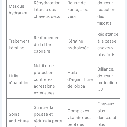
Réhydratation
Beurre de
douceur,
Masque
intense des
karité, aloe
réduction
hydratant
cheveux secs
vera
des
frisottis
Résistance
Renforcement
Traitement
Kératine
à la casse,
de la fibre
kératine
hydrolysée
cheveux
capillaire
plus forts
Nutrition et
Brillance,
protection
Huile
Huile
douceur,
contre les
d’argan, huile
réparatrice
protection
agressions
de jojoba
UV
extérieures
Cheveux
Stimuler la
Complexes
plus
Soins
pousse et
vitaminiques,
denses et
anti-chute
réduire la perte
peptides
plus