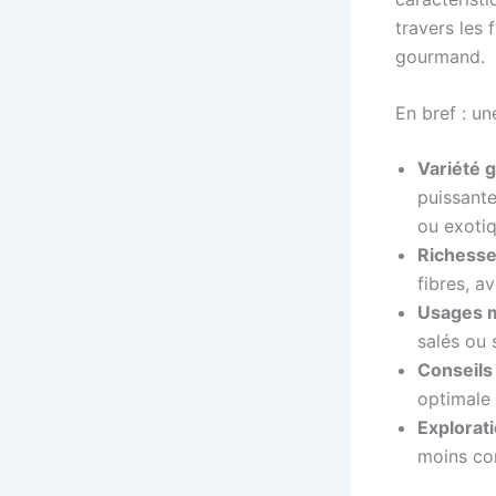
travers les 
gourmand.
En bref : u
Variété g
puissante
ou exotiq
Richesse 
fibres, a
Usages m
salés ou 
Conseils 
optimale 
Explorati
moins co