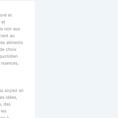
oré et
 et
is noir aux
 tant au
les aliments
de choix
 quotidien
 nuances,
,
us soyiez un
es idées,
s, des
 les
age à