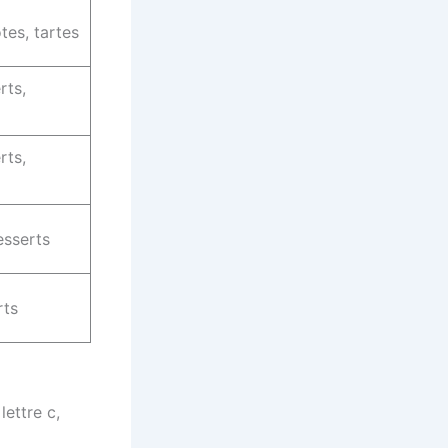
es, tartes
rts,
rts,
esserts
rts