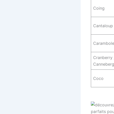
Coing
Cantaloup
Carambol
Cranberry 
Canneber
Coco