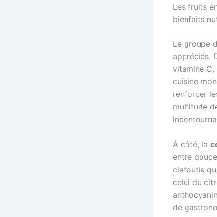
Les fruits e
bienfaits nu
Le groupe d
appréciés. D
vitamine C,
cuisine mond
renforcer le
multitude de
incontourna
À côté, la
c
entre douceu
clafoutis q
celui du ci
anthocyanin
de gastrono