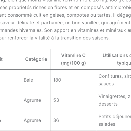
 ses propriétés riches en fibres et en composés antimicrobi
ent consommé cuit en gelées, compotes ou tartes, il dégag
 saveur délicate et parfumée, un brin vanillée, qui agrémen
mandes hivernales. Son apport en vitamines et minéraux en
our renforcer la vitalité à la transition des saisons.
Vitamine C
Utilisations 
it
Catégorie
(mg/100 g)
typiq
Confitures, sir
Baie
180
sauces
Vinaigrettes, z
Agrume
53
desserts
Petits déjeune
e
Agrume
36
salades