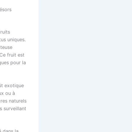
résors
ruits
tus uniques.
uteuse
Ce fruit est
ques pour la
ût exotique
ux ou à
res naturels
 surveillant
é dans la