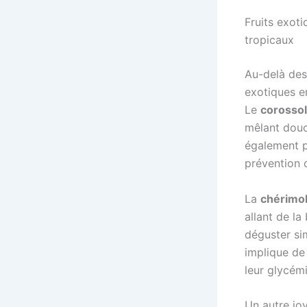
Fruits exoti
tropicaux
Au-delà des 
exotiques 
Le
corossol
mêlant douce
également p
prévention d
La
chérimo
allant de la
déguster si
implique de
leur glycémi
Un autre jo