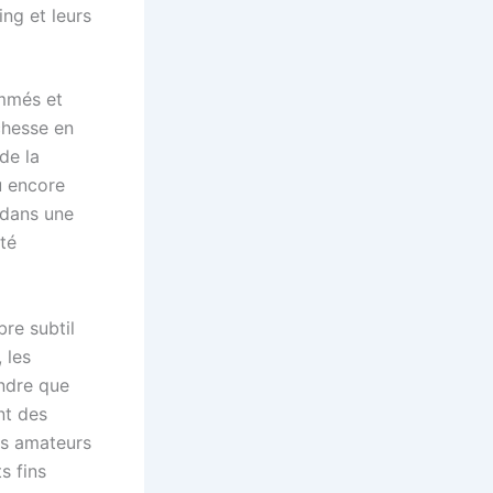
ing et leurs
ommés et
ichesse en
de la
u encore
 dans une
nté
bre subtil
 les
indre que
nt des
es amateurs
s fins