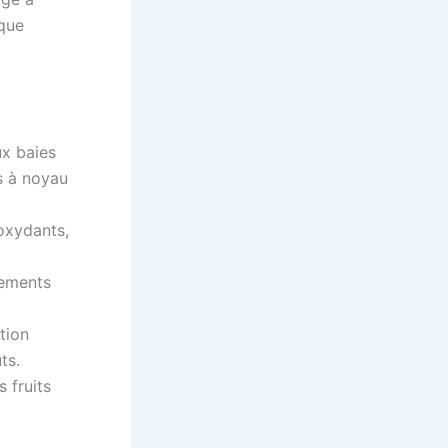
 que
x baies
s à noyau
oxydants,
nements
tion
ts.
 fruits