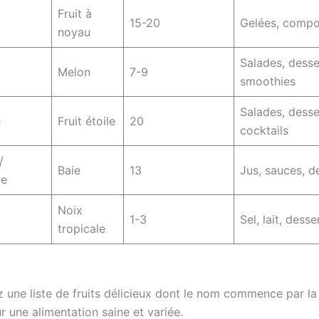
Fruit à
15-20
Gelées, compot
noyau
Salades, desse
Melon
7-9
smoothies
Salades, desse
e
Fruit étoile
20
cocktails
/
Baie
13
Jus, sauces, d
ge
Noix
1-3
Sel, lait, desse
tropicale