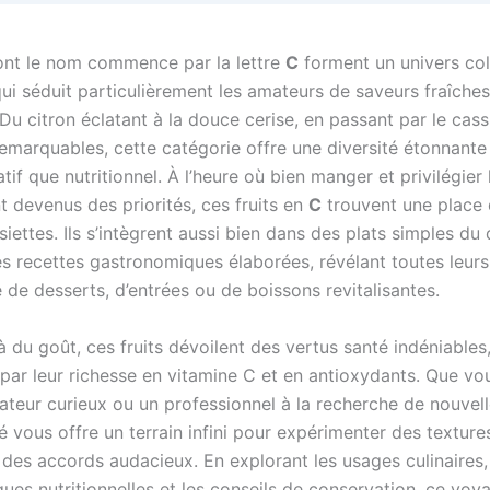
dont le nom commence par la lettre
C
forment un univers col
ui séduit particulièrement les amateurs de saveurs fraîches
Du citron éclatant à la douce cerise, en passant par le cass
remarquables, cette catégorie offre une diversité étonnante
tif que nutritionnel. À l’heure où bien manger et privilégier 
t devenus des priorités, ces fruits en
C
trouvent une place 
iettes. Ils s’intègrent aussi bien dans des plats simples du
s recettes gastronomiques élaborées, révélant toutes leurs
se de desserts, d’entrées ou de boissons revitalisantes.
 du goût, ces fruits dévoilent des vertus santé indéniables
ar leur richesse en vitamine C et en antioxydants. Que vo
ateur curieux ou un professionnel à la recherche de nouvell
té vous offre un terrain infini pour expérimenter des texture
 des accords audacieux. En explorant les usages culinaires,
ques nutritionnelles et les conseils de conservation, ce voy