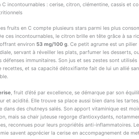
n C incontournables : cerise, citron, clémentine, cassis et co
tritionnels
es fruits en C compte plusieurs stars parmi les plus cons
e ces incontournables, le citron brille en tête grâce à sa r
 offrant environ
53 mg/100 g
. Ce petit agrume est un pilier 
iale, servant à réveiller les plats, parfumer les desserts, o
s défenses immunitaires. Son jus et ses zestes sont utilisés
 recettes, et sa capacité détoxifiante fait de lui un allié sa
ble.
erise
, fruit d’été par excellence, se démarque par son équili
r et acidité. Elle trouve sa place aussi bien dans les tartes,
ue dans des chutneys salés. Son apport vitaminique est mo
tron, mais sa chair juteuse regorge d’antioxydants, notamme
es, reconnues pour leurs propriétés anti-inflammatoires. L
mie savent apprécier la cerise en accompagnement de met