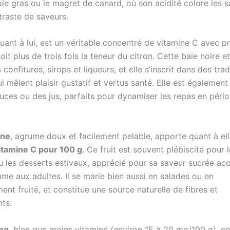
ie gras ou le magret de canard, où son acidité colore les s
traste de saveurs.
quant à lui, est un véritable concentré de vitamine C avec 
soit plus de trois fois la teneur du citron. Cette baie noire e
 confitures, sirops et liqueurs, et elle s’inscrit dans des trad
ui mêlent plaisir gustatif et vertus santé. Elle est égaleme
uces ou des jus, parfaits pour dynamiser les repas en péri
ine
, agrume doux et facilement pelable, apporte quant à el
itamine C pour 100 g
. Ce fruit est souvent plébiscité pour 
ou les desserts estivaux, apprécié pour sa saveur sucrée ac
me aux adultes. Il se marie bien aussi en salades ou en
nt fruité, et constitue une source naturelle de fibres et
nts.
ng
, bien que moins vitaminé (environ 15 à 20 mg/100 g), c