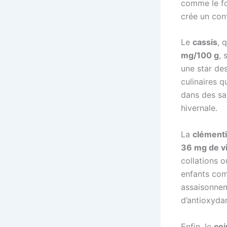
comme le fo
crée un con
Le
cassis
, 
mg/100 g
, 
une star des
culinaires q
dans des sa
hivernale.
La
clément
36 mg de v
collations 
enfants com
assaisonneme
d’antioxyda
Enfin, le
coi