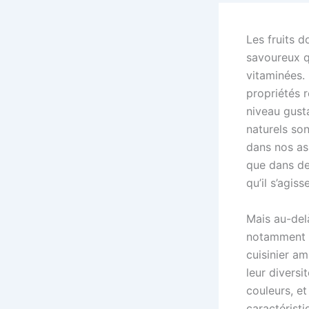
Les fruits 
savoureux q
vitaminées. 
propriétés 
niveau gusta
naturels son
dans nos ass
que dans de
qu’il s’agis
Mais au-delà
notamment p
cuisinier am
leur diversi
couleurs, et
caractéristi