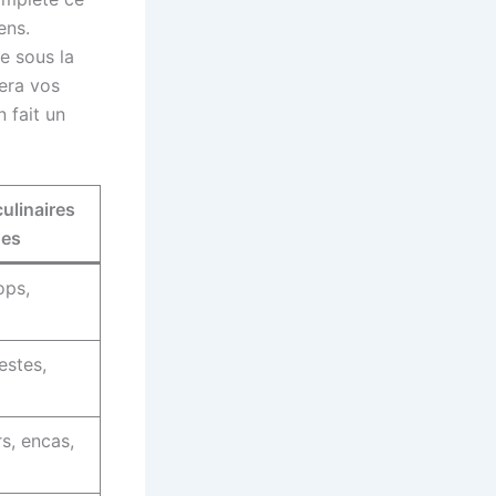
ens.
e sous la
tera vos
 fait un
culinaires
ues
ops,
estes,
rs, encas,