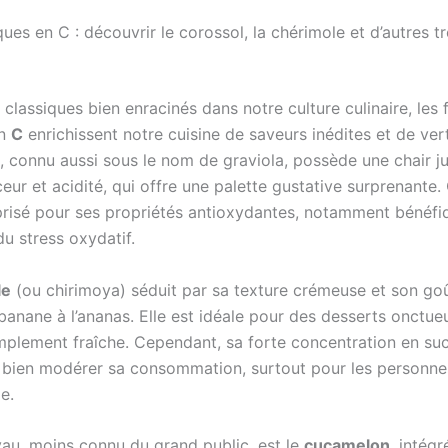
ques en C : découvrir le corossol, la chérimole et d’autres t
classiques bien enracinés dans notre culture culinaire, les f
en
C
enrichissent notre cuisine de saveurs inédites et de ver
, connu aussi sous le nom de graviola, possède une chair j
ur et acidité, qui offre une palette gustative surprenante. 
risé pour ses propriétés antioxydantes, notamment bénéfi
u stress oxydatif.
le
(ou chirimoya) séduit par sa texture crémeuse et son go
 banane à l’ananas. Elle est idéale pour des desserts onctue
mplement fraîche. Cependant, sa forte concentration en suc
 bien modérer sa consommation, surtout pour les personnes
e.
yau, moins connu du grand public, est le
cucamelon
, intégr