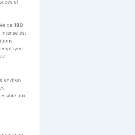
auces et
près de
180
t intense est
itions
nt employée
ode
le environ
les
cessible aux
omplète ce