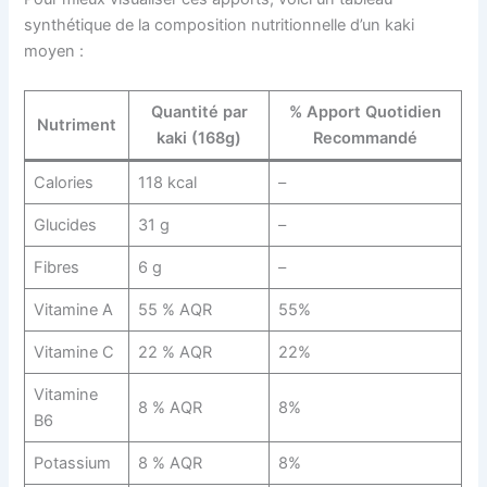
synthétique de la composition nutritionnelle d’un kaki
moyen :
Quantité par
% Apport Quotidien
Nutriment
kaki (168g)
Recommandé
Calories
118 kcal
–
Glucides
31 g
–
Fibres
6 g
–
Vitamine A
55 % AQR
55%
Vitamine C
22 % AQR
22%
Vitamine
8 % AQR
8%
B6
Potassium
8 % AQR
8%