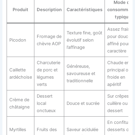
Mode de
Produit
Description
Caractéristiques
consommati
typique
Assez frais
Texture fine, goût
Fromage de
pour douceur
Picodon
évolutif selon
chèvre AOP
affiné pour
l’affinage
caractère
Charcuterie
Chaude en pl
Généreuse,
Caillette
de porc et
principal ou
savoureuse et
ardéchoise
légumes
froide en
traditionnelle
verts
apéritif
Dessert
Sur crêpes, à 
Crème de
local
Douce et sucrée
cuillère ou en
châtaigne
onctueux
dessert
En confiture,
Myrtilles
Fruits des
Saveur acidulée
desserts ou