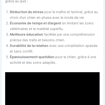
grâce au quiz :
Réduction du stress
pour le maître et l’animal, grâce au
choix d’un chien en phase avec le mode de vie.
Économie de temps et d’argent
en limitant les soins
vétérinaires et le matériel superflu.
Meilleure éducation
facilitée par une compréhension
précise des traits et besoins chien.
Durabilité de la relation
avec une cohabitation apaisée
et sans conflit.
Épanouissement quotidien
pour le chien, grâce à une
activité et des soins adaptés.