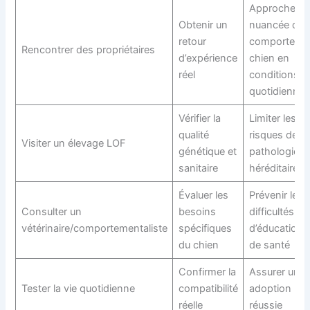
Approche
Obtenir un
nuancée du
retour
comporteme
Rencontrer des propriétaires
d’expérience
chien en
réel
conditions
quotidiennes
Vérifier la
Limiter les
qualité
risques de
Visiter un élevage LOF
génétique et
pathologies
sanitaire
héréditaires
Évaluer les
Prévenir les
Consulter un
besoins
difficultés
vétérinaire/comportementaliste
spécifiques
d’éducation e
du chien
de santé
Confirmer la
Assurer une
Tester la vie quotidienne
compatibilité
adoption
réelle
réussie