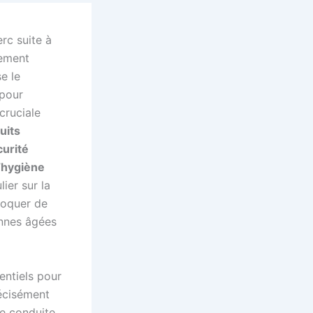
rc suite à
rement
e le
 pour
cruciale
uits
curité
’
hygiène
ier sur la
voquer de
onnes âgées
entiels pour
récisément
ne conduite