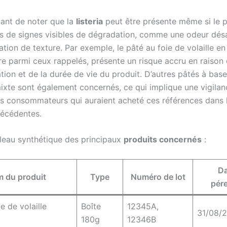
tant de noter que la
listeria
peut être présente même si le p
s de signes visibles de dégradation, comme une odeur dés
tion de texture. Par exemple, le pâté au foie de volaille en
re parmi ceux rappelés, présente un risque accru en raiso
tion et de la durée de vie du produit. D’autres pâtés à bas
ixte sont également concernés, ce qui implique une vigila
es consommateurs qui auraient acheté ces références dans 
écédentes.
bleau synthétique des principaux
produits concernés
:
Da
 du produit
Type
Numéro de lot
pér
e de volaille
Boîte
12345A,
31/08/
180g
12346B