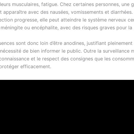
uleurs musculaires, fatigue. Chez certaines personnes, une 
ut apparaître avec des nausées, vomissements et diarrhées
fection progresse, elle peut atteindre le système nerveux cen
méningite ou encéphalite, avec des risques graves pour la 
ences sont donc loin d’être anodines, justifiant pleinement 
 nécessité de bien informer le public. Outre la surveillance 
a connaissance et le respect des consignes que les consom
protéger efficacement.