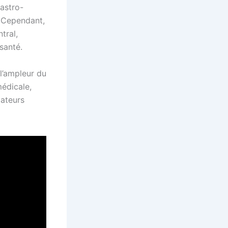
gastro-
. Cependant,
tral,
santé.
l’ampleur du
médicale,
mateurs