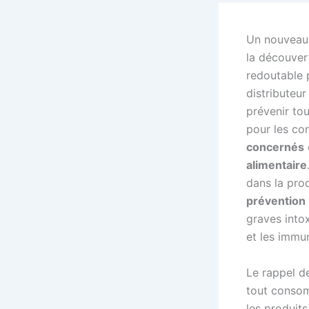
Un nouveau 
la découver
redoutable p
distributeu
prévenir to
pour les co
concernés
alimentaire
dans la prod
prévention
graves into
et les immu
Le rappel d
tout consom
les produit