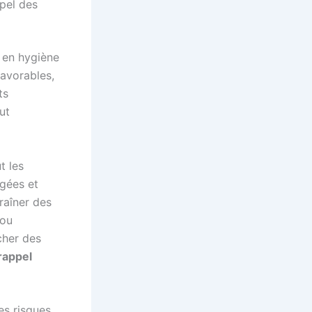
ppel des
 en hygiène
favorables,
ts
ut
t les
gées et
raîner des
 ou
cher des
rappel
es risques