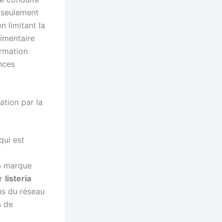
 seulement
n limitant la
limentaire
ormation
nces
ation par la
qui est
la marque
ar
listeria
ns du réseau
s de