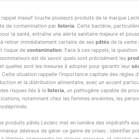
rappel massif touche plusieurs produits de la marque Lecle
te de contamination par
listeria
. Cette bactérie, particuliè
our la santé, entraîne une alerte sanitaire majeure et pouss
r à retirer immédiatement certains de ses
pâtés
de la vente
ut risque de
contamination
. Face à ces rappels, la question 
nsommateurs est de savoir quels sont précisément les
prod
et quelles sont les mesures à adopter pour garantir leur
sé
. Cette situation rappelle l’importance capitale des règles d
uction et la distribution alimentaire, avec un accent particul
des risques liés à la
listeria
, un pathogène capable de pro
xications, notamment chez les femmes enceintes, les pers
nodéprimés.
es produits pâtés Leclerc met en lumière des impératifs ess
mateur désireux de gérer ce genre de crises : identifier p
s à éliminer, comprendre les risques encourus, et adopter u