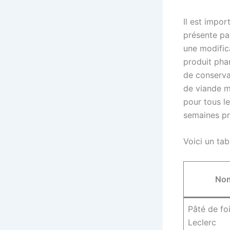
Il est impor
présente pa
une modifica
produit pha
de conserva
de viande m
pour tous l
semaines pr
Voici un ta
Nom
Pâté de foi
Leclerc