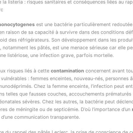
a listeria : risques sanitaires et conséquences liées au ra
rc
 monocytogenes
est une bactérie particulièrement redoutée
 en raison de sa capacité à survivre dans des conditions dé
oid des réfrigérateurs. Son développement dans les produi
s, notamment les pâtés, est une menace sérieuse car elle pe
e listériose, une infection grave, parfois mortelle.
ux risques liés à cette
contamination
concernent avant tou
 vulnérables : femmes enceintes, nouveau-nés, personnes â
munodéprimés. Chez la femme enceinte, l’infection peut ent
ns telles que fausses couches, accouchements prématurés
éonatales sévères. Chez les autres, la bactérie peut déclen
res de méningite ou de septicémie. D’où l’importance d’un
 d’une communication transparente.
re du rappel des pâtés Leclerc, la prise de conscience de c