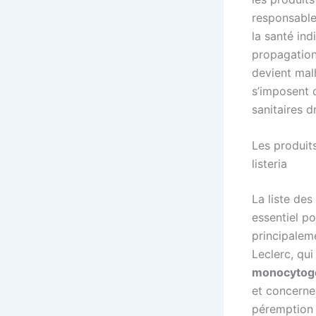
responsable
la santé ind
propagation
devient malh
s’imposent 
sanitaires 
Les produit
listeria
La liste des
essentiel p
principalem
Leclerc, qu
monocytog
et concernen
péremption a