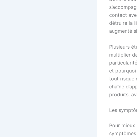
s’accompagn
contact ave
détruire la
l
augmenté si
Plusieurs é
multiplier d
particularit
et pourquoi
tout risque
chaîne d’ap
produits, a
Les symptôme
Pour mieux c
symptômes t