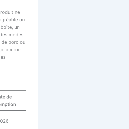
roduit ne
agréable ou
 boîte, un
n des modes
e de porc ou
nce accrue
les
te de
emption
2026