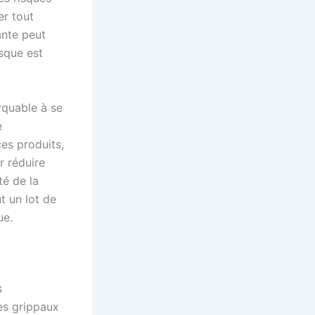
er tout
ante peut
isque est
quable à se
e
ces produits,
r réduire
té de la
t un lot de
ue.
s
es grippaux