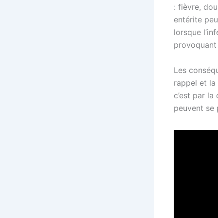
: fièvre, do
entérite pe
lorsque l’in
provoquant 
Les conséqu
rappel et la
c’est par l
peuvent se 