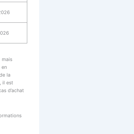
2026
2026
, mais
e en
de la
il est
cas d’achat