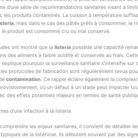
e d’une série de recommandations sanitaires visant à limit
c les produits contaminés. La cuisson à température suffis
isteria
, mais dans le cas des pâtés prêts à consommer, le r
 le produit est consommé cru ou mal conservé.
tudes ont montré que la
listeria
possède une capacité remar
ans des aliments à faible acidité et conservés au frais. Cett
é explique pourquoi la surveillance sanitaire s’intensifie sur 
 les protocoles de fabrication sont régulièrement revus pou
 de
contamination
. Ce rappel éclaire également la complexi
provisionnement, où un défaut à un stade peut impacter tou
vec des effets potentiels majeurs en termes de santé publiq
s d’une infection à la listeria
omprendre les enjeux sanitaires, il convient de détailler le
ypiques de la listériose. Ils débutent souvent par des sign