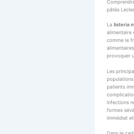
Comprendre l
pâtés Lecle
La
listeria
alimentaire
comme le fr
alimentaire
provoquer un
Les principa
populations
patients im
complicatio
infections n
formes sévè
immédiat et
Dans le cad