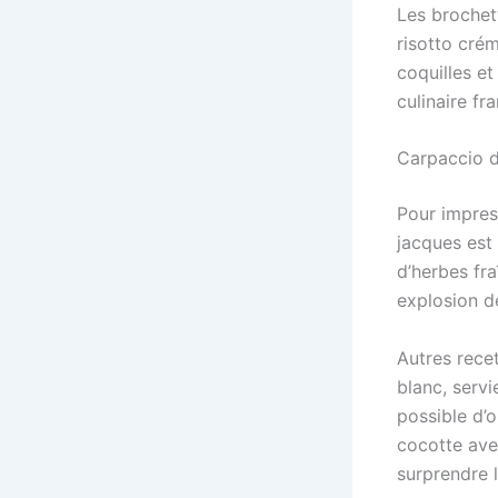
Les brochet
risotto cré
coquilles et
culinaire f
Carpaccio d
Pour impress
jacques est 
d’herbes fra
explosion d
Autres rece
blanc, serv
possible d’
cocotte ave
surprendre l