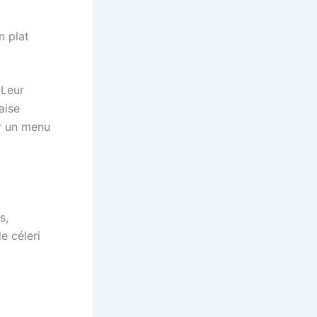
n plat
 Leur
aise
r un menu
s,
e céleri