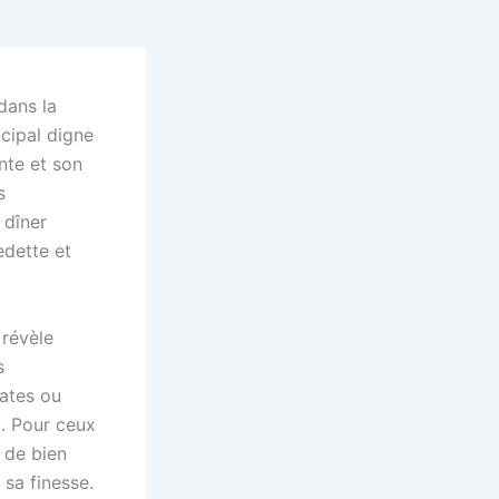
dans la
cipal digne
nte et son
s
 dîner
edette et
 révèle
s
cates ou
. Pour ceux
l de bien
 sa finesse.