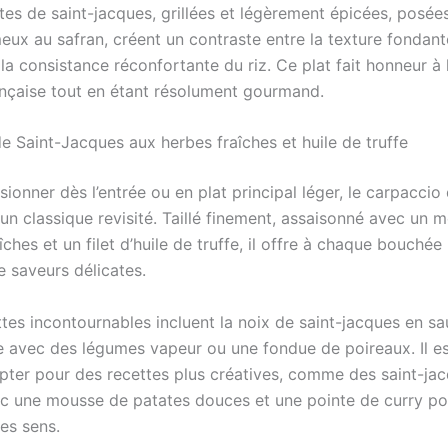
tes de saint-jacques, grillées et légèrement épicées, posée
meux au safran, créent un contraste entre la texture fondan
 la consistance réconfortante du riz. Ce plat fait honneur à l
rançaise tout en étant résolument gourmand.
e Saint-Jacques aux herbes fraîches et huile de truffe
ionner dès l’entrée ou en plat principal léger, le carpaccio 
un classique revisité. Taillé finement, assaisonné avec un 
îches et un filet d’huile de truffe, il offre à chaque bouchée
e saveurs délicates.
ttes incontournables incluent la noix de saint-jacques en s
ie avec des légumes vapeur ou une fondue de poireaux. Il es
opter pour des recettes plus créatives, comme des saint-ja
c une mousse de patates douces et une pointe de curry po
es sens.