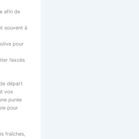
e afin de
ent souvent à
’olive pour
iter l’excès
 de départ
nt vos
’une purée
ble pour