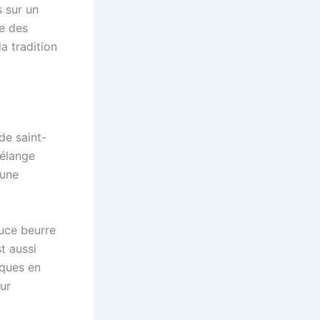
s sur un
te des
a tradition
de saint-
mélange
 une
auce beurre
t aussi
cques en
ur