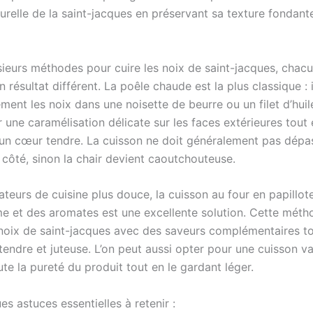
relle de la saint-jacques en préservant sa texture fondante
usieurs méthodes pour cuire les noix de saint-jacques, chac
 résultat différent. La poêle chaude est la plus classique : i
ement les noix dans une noisette de beurre ou un filet d’huile
 une caramélisation délicate sur les faces extérieures tout
un cœur tendre. La cuisson ne doit généralement pas dépa
 côté, sinon la chair devient caoutchouteuse.
teurs de cuisine plus douce, la cuisson au four en papillot
e et des aromates est une excellente solution. Cette mét
a noix de saint-jacques avec des saveurs complémentaires to
endre et juteuse. L’on peut aussi opter pour une cuisson va
te la pureté du produit tout en le gardant léger.
es astuces essentielles à retenir :