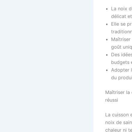
La noix d
délicat e
Elle se p
tradition
Maîtriser
goût uniq
Des idées
budgets 
Adopter 
du produi
Maîtriser l
réussi
La cuisson e
noix de sain
chaleur ni 