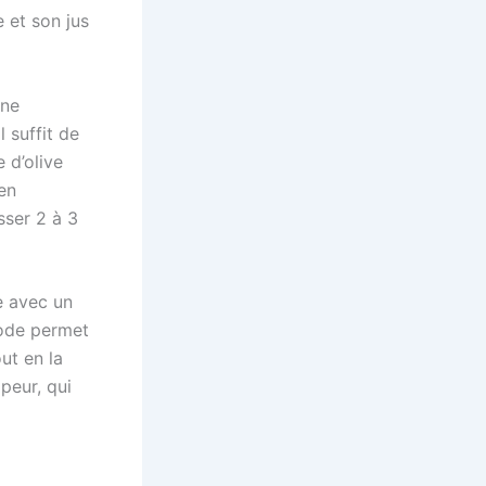
 et son jus
une
l suffit de
 d’olive
 en
sser 2 à 3
e avec un
hode permet
ut en la
peur, qui