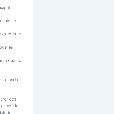
ncipal
echniques
exture et le
ous les
 la qualité
gourmand et
parer des
n excès de
eur la