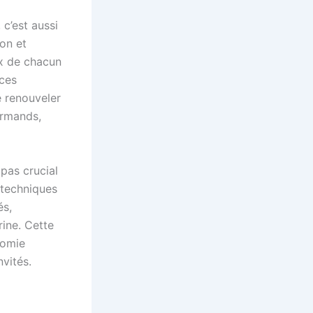
 c’est aussi
ion et
ux de chacun
 ces
 renouveler
urmands,
 pas crucial
s techniques
és,
rine. Cette
nomie
nvités.