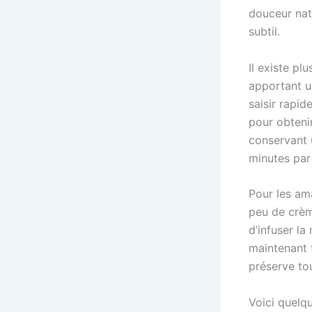
douceur natu
subtil.
Il existe pl
apportant un
saisir rapid
pour obtenir
conservant 
minutes par
Pour les ama
peu de crèm
d’infuser l
maintenant t
préserve tou
Voici quelqu