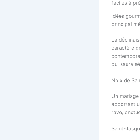
Idées gourm
principal m
La déclinais
caractère dé
contemporai
qui saura sé
Noix de Sai
Un mariage 
apportant un
rave, onctu
Saint-Jacque