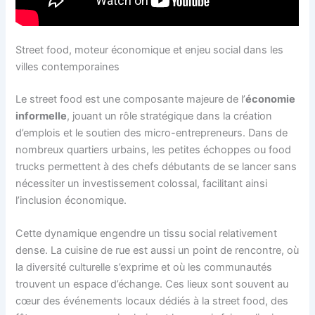
Street food, moteur économique et enjeu social dans les
villes contemporaines
Le street food est une composante majeure de l’
économie
informelle
, jouant un rôle stratégique dans la création
d’emplois et le soutien des micro-entrepreneurs. Dans de
nombreux quartiers urbains, les petites échoppes ou food
trucks permettent à des chefs débutants de se lancer sans
nécessiter un investissement colossal, facilitant ainsi
l’inclusion économique.
Cette dynamique engendre un tissu social relativement
dense. La cuisine de rue est aussi un point de rencontre, où
la diversité culturelle s’exprime et où les communautés
trouvent un espace d’échange. Ces lieux sont souvent au
cœur des événements locaux dédiés à la street food, des