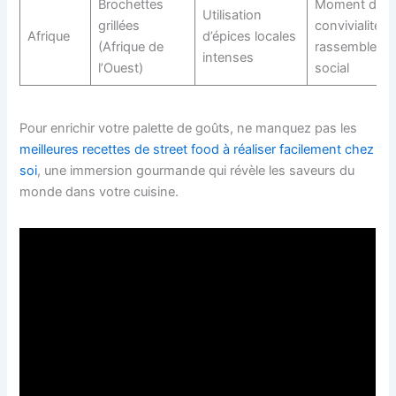
Brochettes
Moment de
Utilisation
grillées
convivialité et
Afrique
d’épices locales
(Afrique de
rassembleme
intenses
l’Ouest)
social
Pour enrichir votre palette de goûts, ne manquez pas les
meilleures recettes de street food à réaliser facilement chez
soi
, une immersion gourmande qui révèle les saveurs du
monde dans votre cuisine.