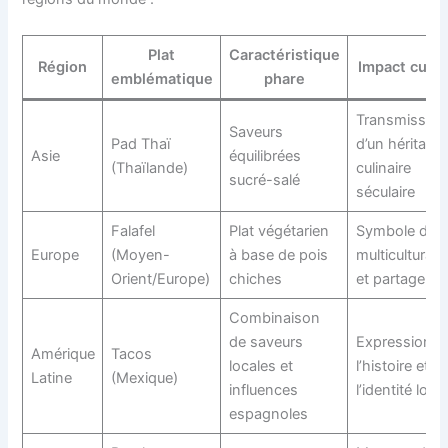
Plat
Caractéristique
Région
Impact cultu
emblématique
phare
Transmission
Saveurs
Pad Thaï
d’un héritage
Asie
équilibrées
(Thaïlande)
culinaire
sucré-salé
séculaire
Falafel
Plat végétarien
Symbole de
Europe
(Moyen-
à base de pois
multiculturali
Orient/Europe)
chiches
et partage
Combinaison
de saveurs
Expression d
Amérique
Tacos
locales et
l’histoire et d
Latine
(Mexique)
influences
l’identité loca
espagnoles