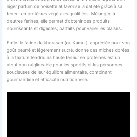
léger parfum de noisette et favorise la satiété grâce à sa
teneur en protéines végétales qualifiées. Mélangée à
d’autres farines, elle permet d’obtenir des produits
nourrissants et digestes, parfaits pour varier les plaisirs.
Enfin, la farine de khorasan (ou Kamut), appréciée pour son
goût beurré et légèrement sucré, donne des miches dorées
à la texture tendre. Sa haute teneur en protéines est un
atout non négligeable pour les sportifs et les personnes
soucieuses de leur équilibre alimentaire, combinant
gourmandise et efficacité nutritionnelle.