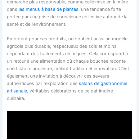
démarche plus responsable, comme celle mise en lumière
dans
les menus à base de plantes
, une tendance forte
portée par une prise de conscience collective autour de la
santé et de l’environnement.
En optant pour ces produits, on soutient aussi un modèle
agricole plus durable, respectueux des sols et moins
dépendant des traitements chimiques. Cela correspond à
un retour à une alimentation où chaque bouchée raconte
une histoire ancienne, mêlant tradition et innovation. C’est
également une invitation à découvrir ces saveurs
authentiques par l’exploration des
salons de gastronomie
artisanale
, véritables célébrations de ce patrimoine
culinaire.